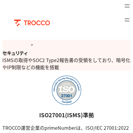
内
容
を
ス
キ
ッ
>
プ
サービス
セキュリティ
>
TROCCO
>
機能一覧
>
セキュリティ
ISMSの取得やSOC2 Type2報告書の受領をしており、暗号化
やIP制限などの機能を搭載
ISO27001(ISMS)準拠
TROCCO運営企業のprimeNumberは、ISO/IEC 27001:2022