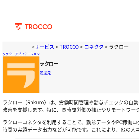
内
容
を
ス
キ
ッ
サービス
>
TROCCO
>
コネクタ
>
ラクロー
>
プ
クラウドアプリケーション
ラクロー
転送元
ラクロー（Rakuro）は、労働時間管理や勤怠チェックの自
改善を支援します。特に、長時間労働の抑止やリモートワー
ラクローコネクタを利用することで、勤怠データやPC稼働
時間の実績データ出力などが可能です。これにより、他の人事