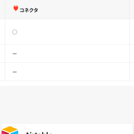
コネクタ
◯
ー
ー