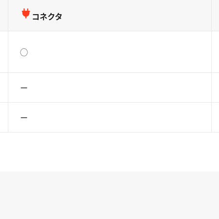
コネクタ
◯
ー
ー