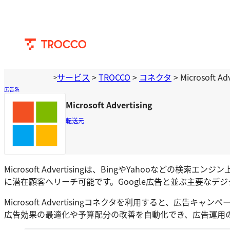
内
容
を
ス
キ
ッ
サービス
>
TROCCO
>
コネクタ
>
Microsoft Adv
>
プ
広告系
Microsoft Advertising
転送元
Microsoft Advertisingは、BingやYaho
に潜在顧客へリーチ可能です。Google広告と並ぶ主要なデ
Microsoft Advertisingコネクタを利用すると
広告効果の最適化や予算配分の改善を自動化でき、広告運用