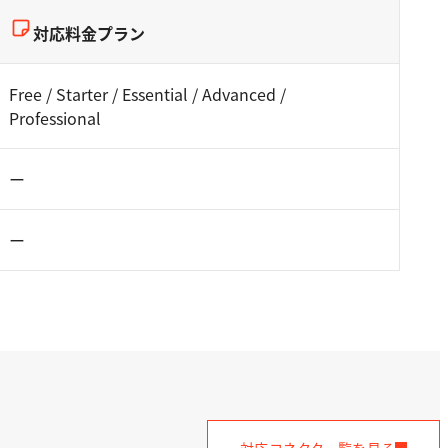
対応料金プラン
Free / Starter / Essential / Advanced /
Professional
ー
ー