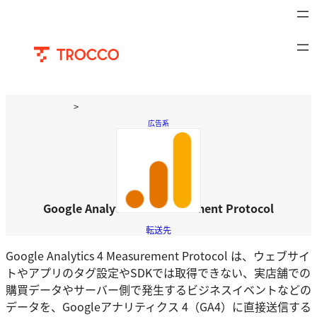
内
容
を
ス
キ
ッ
>
プ
サービス
>
TROCCO
>
コネクタ
広告系
>
Google Analytics 4
Measurement Protocol
Google Analytics 4 Measurement Protocol
転送先
Google Analytics 4 Measurement Protocol は、ウェブサイ
トやアプリのタグ設定やSDKでは取得できない、実店舗での
購買データやサーバー側で発生するビジネスイベントなどの
データを、Googleアナリティクス 4（GA4）に直接送信する