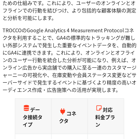
ための仕組みです。これにより、ユーザーのオンラインとオ
フラインでの行動を結びつけ、より包括的な顧客体験の測定
と分析を可能にします。
TROCCOのGoogle Analytics 4 Measurement Protocolコネ
クタを利用することで、GA4の標準的なトラッキングが難し
い外部システムで発生した重要なイベントデータを、自動的
にGA4に連携できます。これにより、オンラインとオフライ
ンのユーザー行動を統合した分析が可能になり、例えば、オ
ンライン広告から実店舗での購入に至る一連のカスタマージ
ャーニーの可視化や、在庫変動や会員ステータス変更などサ
ーバーサイドで発生するイベントに基づくより精度の高いオ
ーディエンス作成・広告施策への活用が実現します。
デー
対応
コネ
タ接続タ
料金プラ
クタ
イプ
ン