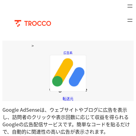
内
容
を
ス
キ
ッ
>
プ
サービス
>
TROCCO
>
コネクタ
広告系
>
Google AdSense
Google AdSense
転送元
Google AdSenseは、ウェブサイトやブログに広告を表示
し、訪問者のクリックや表示回数に応じて収益を得られる
Googleの広告配信サービスです。簡単なコードを貼るだけ
で、自動的に関連性の高い広告が表示されます。