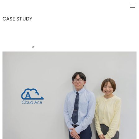
内
容
CASE STUDY
を
ス
キ
ッ
>
プ
導入事例
>
ビジネス促進を支える非エンジニアメンバーの
Salesforceデータ活用。さまざまな企業のクラウド導入を支
援するクラウドエース社が取り組んだレポート業務改善