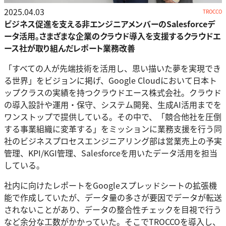
2025.04.03
TROCCO
ビジネス促進を支える非エンジニアメンバーのSalesforceデ
ータ活用。さまざまな企業のクラウド導入を支援するクラウドエ
ース社が取り組んだレポート業務改善
「すべての人が先端技術を活用し、思い描いた夢を実現でき
る世界」をビジョンに掲げ、Google Cloudにおいて日本ト
ップクラスの実績を持つクラウドエース株式会社。クラウド
の導入設計や運用・保守、システム開発、生成AI活用までを
ワンストップで提供している。その中で、「競合他社を圧倒
する事業組織に変革する」をミッションに業務支援を行う同
社のビジネスプロセスエンジニアリング部は営業売上の予実
管理、KPI/KGI管理、Salesforceを用いたデータ活用を担当
している。
社内に向けたレポートをGoogleスプレッドシートの拡張機
能で作成していたが、データ量の多さが要因でデータが転送
されないことがあり、データの整合性チェックを目視で行う
など余分な工数がかかっていた。そこでTROCCOを導入し、