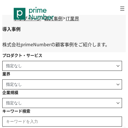
内
容
トップページ
導入事例
IT業界
を
ス
導入事例
キ
ッ
株式会社primeNumberの顧客事例をご紹介します。
プ
プロダクト・サービス
業界
企業規模
キーワード検索