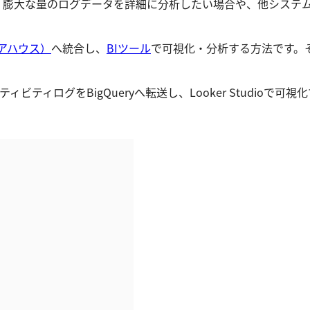
、膨大な量のログデータを詳細に分析したい場合や、他システ
アハウス）
へ統合し、
BIツール
で可視化・分析する方法です。そ
クティビティログをBigQueryへ転送し、Looker Stud