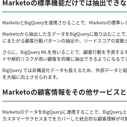
Marketoの標準機能だけでは抽出でき
MarketoとBigQueryを連携させることで、Market
Marketoから抽出した生データをBigQueryに取り込
にまたがる顧客行動パターンの抽出や、リードスコアの変動
さらに、BigQuery MLを用いることで、顧客行動を予
ドや解約リスクが高い顧客を的確に抽出できるようになるで
BigQuery では非構造化データも扱えるため、外部デー
を大幅に向上させられます。
Marketoの顧客情報をその他サービス
MarketoのデータをBigQueryに連携することで、Bi
カスタマーサクセスまでをカバーした統合的な顧客理解が可