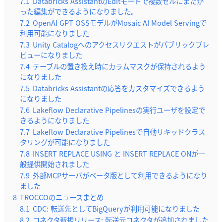
7.1
Databricks AssistantのEditモードで複数セルにまたが
った編集ができるようになりました。
7.2
OpenAI GPT OSSモデルがMosaic AI Model Servingで
利用可能になりました
7.3
Unity Catalogへのアクセスリクエストがパブリックプレ
ビューになりました
7.4
テーブルの置き換え時にカラムマスクが保持されるよう
になりました
7.5
Databricks Assistantの応答をカスタマイズできるよう
になりました
7.6
Lakeflow Declarative Pipelinesの実行ユーザを設定で
きるようになりました
7.7
Lakeflow Declarative Pipelinesで自動リキッドクラス
タリングが可能になりました
7.8
INSERT REPLACE USING と INSERT REPLACE ONが一
般提供開始されました
7.9
外部MCPサーバがベータ版として利用できるようになり
ました
8
TROCCOのニュースまとめ
8.1
CDC: 転送先としてBigQueryが利用可能になりました
8.2
コネクタ新規リリース: 転送元コネクタが追加されました