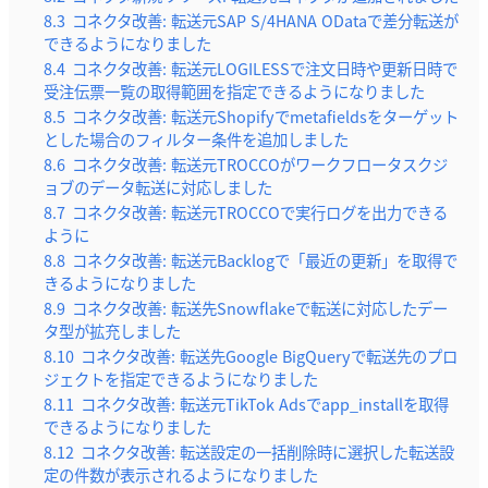
8.3
コネクタ改善: 転送元SAP S/4HANA ODataで差分転送が
できるようになりました
8.4
コネクタ改善: 転送元LOGILESSで注文日時や更新日時で
受注伝票一覧の取得範囲を指定できるようになりました
8.5
コネクタ改善: 転送元Shopifyでmetafieldsをターゲット
とした場合のフィルター条件を追加しました
8.6
コネクタ改善: 転送元TROCCOがワークフロータスクジ
ョブのデータ転送に対応しました
8.7
コネクタ改善: 転送元TROCCOで実行ログを出力できる
ように
8.8
コネクタ改善: 転送元Backlogで「最近の更新」を取得で
きるようになりました
8.9
コネクタ改善: 転送先Snowflakeで転送に対応したデー
タ型が拡充しました
8.10
コネクタ改善: 転送先Google BigQueryで転送先のプロ
ジェクトを指定できるようになりました
8.11
コネクタ改善: 転送元TikTok Adsでapp_installを取得
できるようになりました
8.12
コネクタ改善: 転送設定の一括削除時に選択した転送設
定の件数が表示されるようになりました