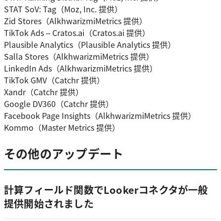
STAT SoV: Tag（Moz, Inc. 提供）
Zid Stores（AlkhwarizmiMetrics 提供）
TikTok Ads – Cratos.ai（Cratos.ai 提供）
Plausible Analytics（Plausible Analytics 提供）
Salla Stores（AlkhwarizmiMetrics 提供）
LinkedIn Ads（AlkhwarizmiMetrics 提供）
TikTok GMV（Catchr 提供）
Xandr（Catchr 提供）
Google DV360（Catchr 提供）
Facebook Page Insights（AlkhwarizmiMetrics 提供）
Kommo（Master Metrics 提供）
その他のアップデート
計算フィールド関数でLookerコネクタが一般
提供開始されました