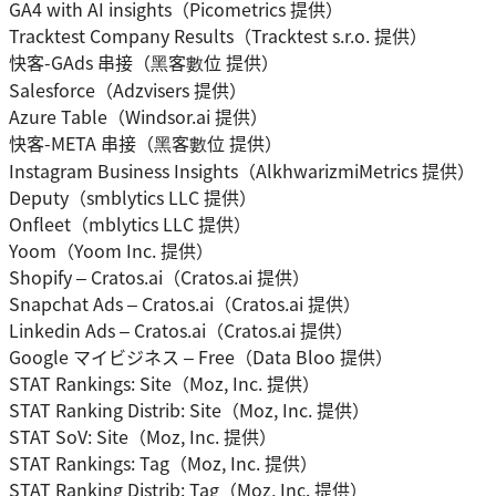
GA4 with AI insights（Picometrics 提供）
Tracktest Company Results（Tracktest s.r.o. 提供）
快客-GAds 串接（黑客數位 提供）
Salesforce（Adzvisers 提供）
Azure Table（Windsor.ai 提供）
快客-META 串接（黑客數位 提供）
Instagram Business Insights（AlkhwarizmiMetrics 提供）
Deputy（smblytics LLC 提供）
Onfleet（mblytics LLC 提供）
Yoom（Yoom Inc. 提供）
Shopify – Cratos.ai（Cratos.ai 提供）
Snapchat Ads – Cratos.ai（Cratos.ai 提供）
Linkedin Ads – Cratos.ai（Cratos.ai 提供）
Google マイビジネス – Free（Data Bloo 提供）
STAT Rankings: Site（Moz, Inc. 提供）
STAT Ranking Distrib: Site（Moz, Inc. 提供）
STAT SoV: Site（Moz, Inc. 提供）
STAT Rankings: Tag（Moz, Inc. 提供）
STAT Ranking Distrib: Tag（Moz, Inc. 提供）