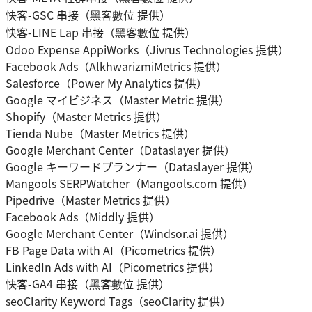
快客-GSC 串接（黑客數位 提供）
快客-LINE Lap 串接（黑客數位 提供）
Odoo Expense AppiWorks（Jivrus Technologies 提供）
Facebook Ads（AlkhwarizmiMetrics 提供）
Salesforce（Power My Analytics 提供）
Google マイビジネス（Master Metric 提供）
Shopify（Master Metrics 提供）
Tienda Nube（Master Metrics 提供）
Google Merchant Center（Dataslayer 提供）
Google キーワードプランナー（Dataslayer 提供）
Mangools SERPWatcher（Mangools.com 提供）
Pipedrive（Master Metrics 提供）
Facebook Ads（Middly 提供）
Google Merchant Center（Windsor.ai 提供）
FB Page Data with AI（Picometrics 提供）
LinkedIn Ads with AI（Picometrics 提供）
快客-GA4 串接（黑客數位 提供）
seoClarity Keyword Tags（seoClarity 提供）