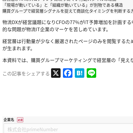
「現場が動いている」と「組織が動いている」が別物である構造
購買グループで経営層シグナルを捉えて商談化タイミングを判断する
物流DXが経営議題になりCFOの77%がIT予算増加を計画
的な問題が物流IT企業のマーケを苦しめています。
経営層は行動量が少なく厳選されたページのみを閲覧するた
が生まれます。
本資料では、購買グループマーケティングで経営層の「見え
X
Facebook
Hatena
Line
この記事をシェアする
企業名
*