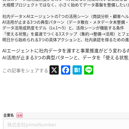
大規模プロジェクトではなく、小さく始めてデータ基盤を整備したい
社内データ×AIエージェントの7つの活用シーン（商談分析・顧客ヘ
AI活用が止まる3つの典型パターン（データ散在・メタデータ未整備
データ活用成熟度モデル（Lv.1〜5）と、活用シーンが機能する条件
「使える状態」を最速でつくる3ステップ（集約→整備→活用）とフ
明日から始められる3つの具体アクションと、社内承認を得るための
AIエージェントに社内データを渡すと事業推進がどう変わる
AI活用が止まる3つの典型パターンと、データを「使える状
X
Facebook
Hatena
Line
この記事をシェアする
企業名
*