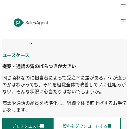
内
容
を
ス
キ
ッ
>
プ
サービス
>
primeSalesAgent
>
ユースケース：提案・通話の
ユースケース
質のばらつきが大きい
提案・通話の質のばらつきが大きい
同じ商材なのに担当者によって受注率に差がある。何が違う
のかはわかっても、それを組織全体で改善していく仕組みが
ない。そんな状況に心当たりはないでしょうか。
商談や通話の品質を標準化し、組織全体で底上げするお手伝
いをします。
デモリクエスト
資料をダウンロードする