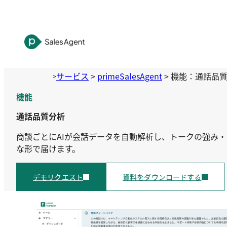
内
容
を
ス
キ
ッ
サービス
>
primeSalesAgent
>
機能：通話品
>
プ
機能
通話品質分析
商談ごとにAIが会話データを自動解析し、トークの強み
な形で届けます。
デモリクエスト
資料をダウンロードする