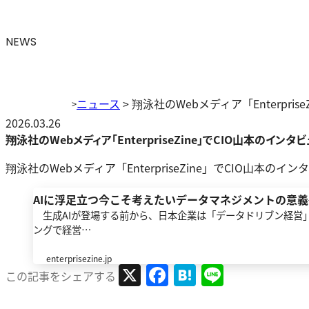
NEWS
ニュース
>
翔泳社のWebメディア「Enterpr
>
2026.03.26
翔泳社のWebメディア「EnterpriseZine」でCIO山本のイン
翔泳社のWebメディア「EnterpriseZine」でCIO
AIに浮足立つ今こそ考えたいデータマネジメントの意義
生成AIが登場する前から、日本企業は「データドリブン経営
ングで経営…
enterprisezine.jp
X
Facebook
Hatena
Line
この記事をシェアする