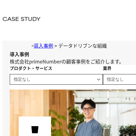
内
容
CASE STUDY
を
ス
キ
ッ
導入事例
>
データドリブンな組織
>
プ
導入事例
株式会社primeNumberの顧客事例をご紹介します。
プロダクト・サービス
業界