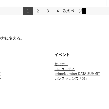
1
2
3
4
次のページ
の力に変える。
イベント
セミナー
コミュニティ
ア
primeNumber DATA SUMMIT
ー
カンファレンス「01」
情報セキュリティ基本方針
お問い合わせ
GLOBAL