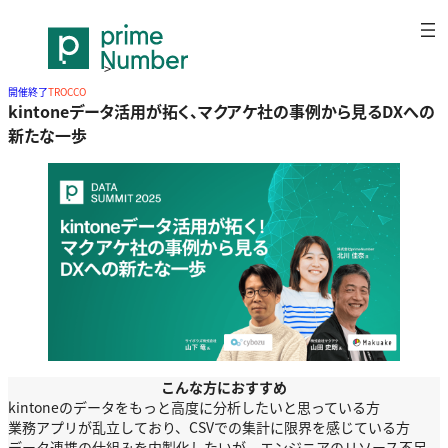
内
容
を
>
ス
セミナー
開催終了
TROCCO
>
kintoneデータ活用が拓く、マクアケ社の事例か
kintoneデータ活用が拓く、マクアケ社の事例から見るDXへの
キ
ら見るDXへの新たな一歩
新たな一歩
ッ
プ
こんな方におすすめ
kintoneのデータをもっと高度に分析したいと思っている方
業務アプリが乱立しており、CSVでの集計に限界を感じている方
データ連携の仕組みを内製化したいが、エンジニアのリソース不足