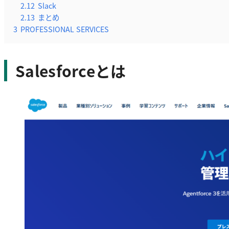
2.12
Slack
2.13
まとめ
3
PROFESSIONAL SERVICES
Salesforceとは