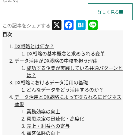
詳しく見る
X
Facebook
Hatena
Line
この記事をシェアする
目次
DX戦略とは何か？
DX戦略の基本概念と求められる変革
データ活用がDX戦略の中核を担う理由
成功する企業が実践している共通パターンと
は？
DX戦略におけるデータ活用の基礎
どんなデータをどう活用するのか？
データ活用とDX戦略によって得られるにビジネス
効果
業務効率の向上
意思決定の迅速化・高度化
売上・利益への寄与
顧客体験の向上