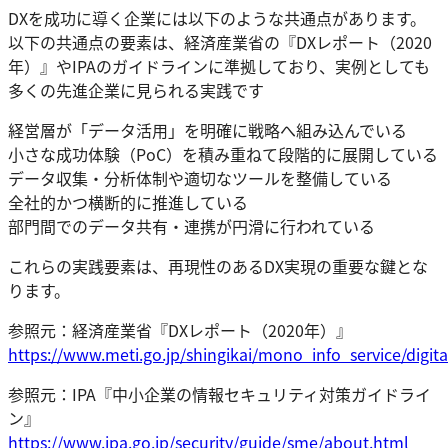
DXを成功に導く企業には以下のような共通点があります。
以下の共通点の要素は、経済産業省の『DXレポート（2020
年）』やIPAのガイドラインに準拠しており、実例としても
多くの先進企業に見られる実践です
経営層が「データ活用」を明確に戦略へ組み込んでいる
小さな成功体験（PoC）を積み重ねて段階的に展開している
データ収集・分析体制や適切なツールを整備している
全社的かつ横断的に推進している
部門間でのデータ共有・連携が円滑に行われている
これらの実践要素は、再現性のあるDX実現の重要な鍵とな
ります。
参照元：経済産業省『DXレポート（2020年）』
https://www.meti.go.jp/shingikai/mono_info_service/digi
参照元：IPA『中小企業の情報セキュリティ対策ガイドライ
ン』
https://www.ipa.go.jp/security/guide/sme/about.html