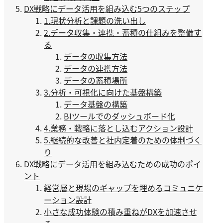
DX戦略にデータ活用を組み込む5つのステップ
1.現状分析と課題の洗い出し
2.データ収集・連携・蓄積の仕組みを整備す
る
データの収集方法
データの連携方法
データの蓄積場所
3.分析・可視化に向けた基盤構築
データ基盤の構築
BIツールでのダッシュボード化
4.業務・戦略に落とし込むアクション設計
5.継続的な改善と社内定着のための体制づく
り
DX戦略にデータ活用を組み込むための成功のポイ
ント
経営層と現場のギャップを埋めるコミュニケ
ーション設計
小さな成功体験の積み重ねがDXを加速させ