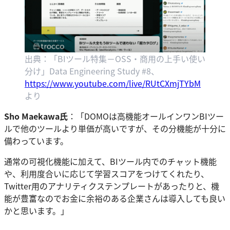
出典：「BIツール特集－OSS・商用の上手い使い
分け」Data Engineering Study #8、
https://www.youtube.com/live/RUtCXmjTYbM
より
Sho Maekawa氏
：「DOMOは高機能オールインワンBIツー
ルで他のツールより単価が高いですが、その分機能が十分に
備わっています。
通常の可視化機能に加えて、BIツール内でのチャット機能
や、利用度合いに応じて学習スコアをつけてくれたり、
Twitter用のアナリティクステンプレートがあったりと、機
能が豊富なのでお金に余裕のある企業さんは導入しても良い
かと思います。」