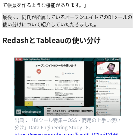
て帳票を作るような機能があります。」
最後に、同氏が所属しているオープンエイトでのBIツールの
使い分けについて紹介していただきました。
RedashとTableauの使い分け
出典：「BIツール特集－OSS・商用の上手い使い
分け」Data Engineering Study #8、
https://www.youtube.com/live/RUtCXmjTYbM