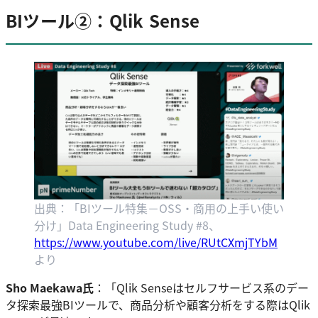
BIツール②：Qlik Sense
出典：「BIツール特集－OSS・商用の上手い使い
分け」Data Engineering Study #8、
https://www.youtube.com/live/RUtCXmjTYbM
より
Sho Maekawa氏
：「Qlik Senseはセルフサービス系のデー
タ探索最強BIツールで、商品分析や顧客分析をする際はQlik