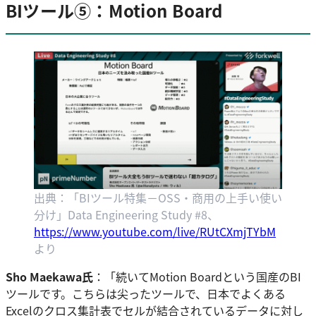
BIツール⑤：Motion Board
出典：「BIツール特集－OSS・商用の上手い使い
分け」Data Engineering Study #8、
https://www.youtube.com/live/RUtCXmjTYbM
より
Sho Maekawa氏
：「続いてMotion Boardという国産のBI
ツールです。こちらは尖ったツールで、日本でよくある
Excelのクロス集計表でセルが結合されているデータに対し