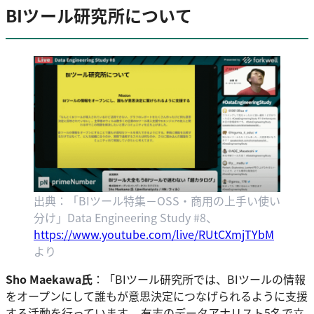
BIツール研究所について
出典：「BIツール特集－OSS・商用の上手い使い
分け」Data Engineering Study #8、
https://www.youtube.com/live/RUtCXmjTYbM
より
Sho Maekawa氏
：「BIツール研究所では、BIツールの情報
をオープンにして誰もが意思決定につなげられるように支援
する活動を行っています。 有志のデータアナリスト5名で立