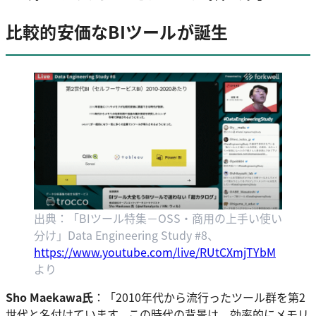
比較的安価なBIツールが誕生
出典：「BIツール特集－OSS・商用の上手い使い
分け」Data Engineering Study #8、
https://www.youtube.com/live/RUtCXmjTYbM
より
Sho Maekawa氏
：「2010年代から流行ったツール群を第2
世代と名付けています。この時代の背景は、効率的にメモリ