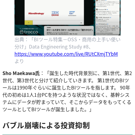
出典：「BIツール特集－OSS・商用の上手い使い
分け」Data Engineering Study #8、
https://www.youtube.com/live/RUtCXmjTYbM
より
Sho Maekawa氏
：「誕生した時代背景別に、第1世代、第2
世代、第3世代と分けて紹介していきます。 第1世代のBIツ
ールは1990年ぐらいに誕生したBIツールを指します。 90年
代の初めは1人1台PCを持つような状況ではなく、基幹シス
テムにデータが貯まっていて、そこからデータをもってくる
ツールとしてBIツールが誕生しました。」
バブル崩壊による投資抑制