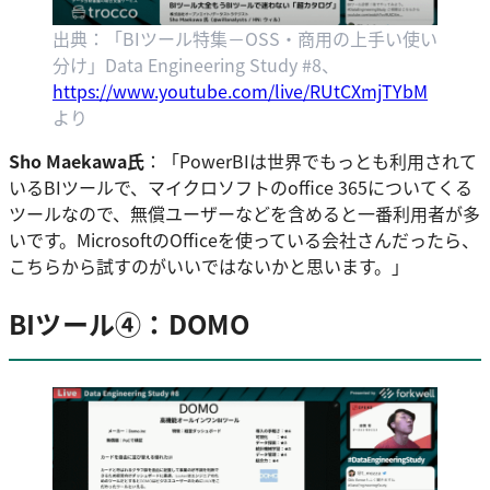
出典：「BIツール特集－OSS・商用の上手い使い
分け」Data Engineering Study #8、
https://www.youtube.com/live/RUtCXmjTYbM
より
Sho Maekawa氏
：「PowerBIは世界でもっとも利用されて
いるBIツールで、マイクロソフトのoffice 365についてくる
ツールなので、無償ユーザーなどを含めると一番利用者が多
いです。MicrosoftのOfficeを使っている会社さんだったら、
こちらから試すのがいいではないかと思います。」
BIツール④：DOMO