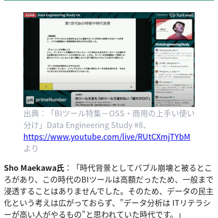
出典：「BIツール特集－OSS・商用の上手い使い
分け」Data Engineering Study #8、
https://www.youtube.com/live/RUtCXmjTYbM
より
Sho Maekawa氏
：「時代背景としてバブル崩壊と被るとこ
ろがあり、この時代のBIツールは高額だったため、一般まで
浸透することはありませんでした。そのため、データの民主
化という考えは広がっておらず、”データ分析は ITリテラシ
ーが高い人がやるもの”と思われていた時代です。」