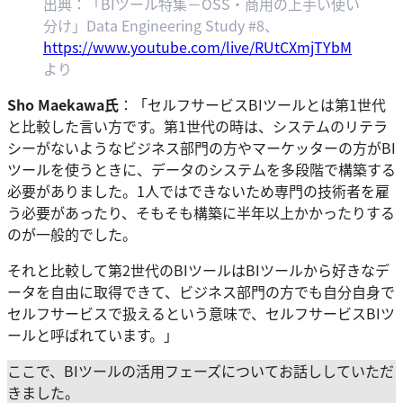
出典：「BIツール特集－OSS・商用の上手い使い
分け」Data Engineering Study #8、
https://www.youtube.com/live/RUtCXmjTYbM
より
Sho Maekawa氏
：「セルフサービスBIツールとは第1世代
と比較した言い方です。第1世代の時は、システムのリテラ
シーがないようなビジネス部門の方やマーケッターの方がBI
ツールを使うときに、データのシステムを多段階で構築する
必要がありました。1人ではできないため専門の技術者を雇
う必要があったり、そもそも構築に半年以上かかったりする
のが一般的でした。
それと比較して第2世代のBIツールはBIツールから好きなデ
ータを自由に取得できて、ビジネス部門の方でも自分自身で
セルフサービスで扱えるという意味で、セルフサービスBIツ
ールと呼ばれています。」
ここで、BIツールの活用フェーズについてお話ししていただ
きました。