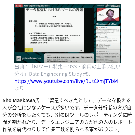
出典：「BIツール特集－OSS・商用の上手い使い
分け」Data Engineering Study #8、
https://www.youtube.com/live/RUtCXmjTYbM
より
Sho Maekawa氏
：「留意すべき点として、データを扱える
人が会社に少ないケースが多いです。データ分析者の方が自
分の分析をしたくても、別のBIツールのレポーティングに時
間を割かれたり、データエンジニアの方が他の人のレポート
作業を肩代わりして作業工数を削られる事があります。