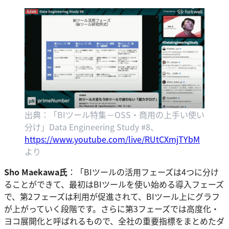
出典：「BIツール特集－OSS・商用の上手い使い
分け」Data Engineering Study #8、
https://www.youtube.com/live/RUtCXmjTYbM
より
Sho Maekawa氏
：「BIツールの活用フェーズは4つに分け
ることができて、最初はBIツールを使い始める導入フェーズ
で、第2フェーズは利用が促進されて、BIツール上にグラフ
が上がっていく段階です。さらに第3フェーズでは高度化・
ヨコ展開化と呼ばれるもので、全社の重要指標をまとめたダ