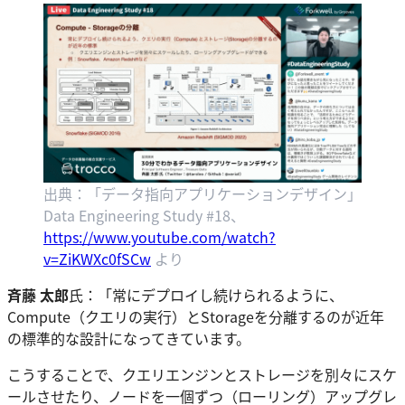
出典：「データ指向アプリケーションデザイン」
Data Engineering Study #18、
https://www.youtube.com/watch?
v=ZiKWXc0fSCw
より
斉藤 太郎
氏：「常にデプロイし続けられるように、
Compute（クエリの実行）とStorageを分離するのが近年
の標準的な設計になってきています。
こうすることで、クエリエンジンとストレージを別々にスケ
ールさせたり、ノードを一個ずつ（ローリング）アップグレ