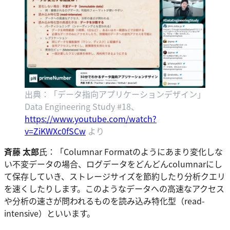
出典：「データ指向アプリケーションデザイン」
Data Engineering Study #18、
https://www.youtube.com/watch?
v=ZiKWXc0fSCw
より
斉藤 太郎
氏：「Columnar Formatのようにあまり変化しな
い不変データの場合、ログデータをどんどんcolumnarにし
て保存していき、ストレージサイズを節約したり分析クエリ
を速くしたりします。このようなデータへの高速なアクセス
や分析の速さが問われるものを読み込み特化型（read-
intensive）といいます。