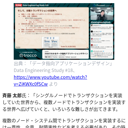
出典：「データ指向アプリケーションデザイン」
Data Engineering Study #18、
https://www.youtube.com/watch?
v=ZiKWXc0fSCw
より
斉藤 太郎
氏：「シングルノードでトランザクションを実装
していた世界から、複数ノードでトランザクションを実装す
る世界へ広げていくと、いろいろな難しさが出てきます。
複数のノード・システム間でトランザクションを実装するに
は一貫性、合意、耐障害性などを考える必要があり、その時