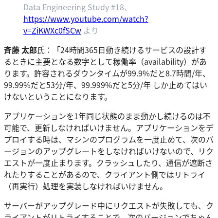
Data Engineering Study #18、
https://www.youtube.co
m/watch?
v=ZiKWXc0fSCw
より
斉藤 太郎
氏：「24時間365日動き続けるサービスの設計す
るときに主要となる数字として稼働率（availability）があ
ります。許容されるダウンタイムが99.9%だと8.7時間/年、
99.99%だと53分/年、99.999%だと5分/年 しか止めてはい
けないということになります。
アプリケーションを1年同じ状態のまま動かし続けるのは不
可能で、更新しなければいけません。アプリケーションをデ
プロイする時は、マシンのプログラムを一度止めて、次のバ
ージョンのアップグレートをしなければいけないので、リク
エストが一度止まります。クラッシュしたり、通信が遮断さ
れたりすることがあるので、クライアント側ではリトライ
（再実行）処理を実装しなければいけません。
サーバーがアップグレード中にリクエストが失敗しても、ク
ライアントがリトライすることで、次のバージョンでちゃん