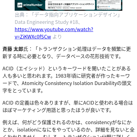
出典：「データ指向アプリケーションデザイン」
Data Engineering Study #18、
https://www.youtube.com/watch?
v=ZiKWXc0fSCw
より
斉藤 太郎
氏：「トランザクション処理はデータを頻繁に更
新する時に必要となり、データベースの花形技術です。
ACID（エイシッド）というキーワードを聞いたことがある
人も多いと思われます。1983年頃に研究者が作ったキーワ
ードで、Atomicity Consistency Isolation Durabilityの頭文
字をとっています。
ACID の定義は色々ありますが、単にACIDと使われる場合は
ほぼマーケティング用語と思ったほうが良いです。
例えば、何がどう保護されるのかは、consistencyがなにか
とか、isolationになにをやっているのか、詳細を見ないと全
くわかりません。 むしろ、トランザクション分野に詳しく