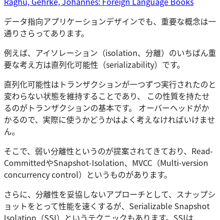
Raghu, Gehrke, Johannes: Foreign Language Books
データ指向アプリケーションデザインでも、重要な概念は一
通りさらってあります。
例えば、アイソレーション（isolation、分離）のいちばん重
要な考え方は直列化可能性（serializability）です。
直列化可能性はトランザクションが一つずつ実行されたのと
変わらない状態を維持することであり、 この性質を持たせ
るのがトランザクションの基本です。 オーバーヘッドがか
かるので、実際に使うかどうかはよく考えなければいけませ
ん。
そこで、弱い分離性というのが提案されてきており、Read-
CommittedやSnapshot-Isolation、MVCC（Multi-version
concurrency control）というものがあります。
さらに、分離性を妥協しないアプローチとして、スナップシ
ョットをとって性能を速くするが、Serializable Snapshot
Isolation（SSI）というテクニックもあります。SSIは