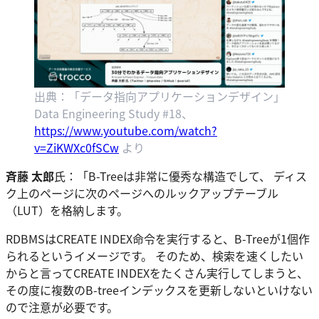
出典：「データ指向アプリケーションデザイン」
Data Engineering Study #18、
https://www.youtube.com/watch?
v=ZiKWXc0fSCw
より
斉藤 太郎
氏：「B-Treeは非常に優秀な構造でして、 ディス
ク上のページに次のページへのルックアップテーブル
（LUT）を格納します。
RDBMSはCREATE INDEX命令を実行すると、B-Treeが1個作
られるというイメージです。 そのため、検索を速くしたい
からと言ってCREATE INDEXをたくさん実行してしまうと、
その度に複数のB-treeインデックスを更新しないといけない
ので注意が必要です。