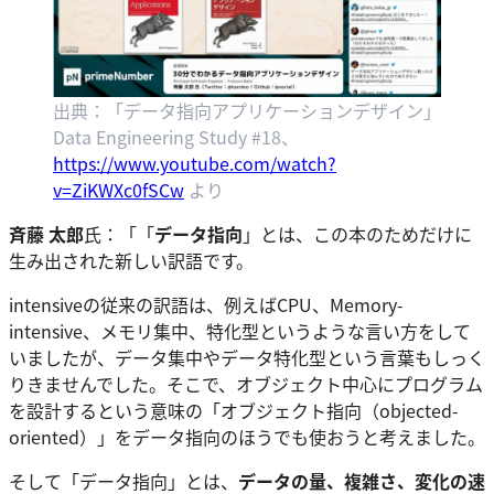
出典：「データ指向アプリケーションデザイン」
Data Engineering Study #18、
https://www.youtube.com/watch?
v=ZiKWXc0fSCw
より
斉藤 太郎
氏：「「
データ指向
」とは、この本のためだけに
生み出された新しい訳語です。
intensiveの従来の訳語は、例えばCPU、Memory-
intensive、メモリ集中、特化型というような言い方をして
いましたが、データ集中やデータ特化型という言葉もしっく
りきませんでした。そこで、オブジェクト中心にプログラム
を設計するという意味の「オブジェクト指向（objected-
oriented）」をデータ指向のほうでも使おうと考えました。
そして「データ指向」とは、
データの量、複雑さ、変化の速