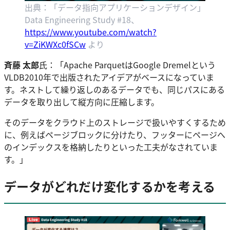
出典：「データ指向アプリケーションデザイン」
Data Engineering Study #18、
https://www.youtube.com/watch?
v=ZiKWXc0fSCw
より
斉藤 太郎
氏：「Apache ParquetはGoogle Dremelという
VLDB2010年で出版されたアイデアがベースになっていま
す。ネストして繰り返しのあるデータでも、同じパスにある
データを取り出して縦方向に圧縮します。
そのデータをクラウド上のストレージで扱いやすくするため
に、例えばページブロックに分けたり、フッターにページへ
のインデックスを格納したりといった工夫がなされていま
す。」
データがどれだけ変化するかを考える