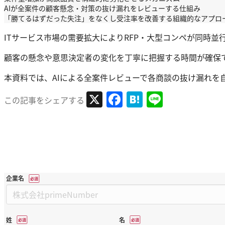
AIが全案件の顧客懸念・対策の抜け漏れをレビューする仕組み
「勝てるはずだった失注」をなくし受注率を改善する組織的なアプロ
ITサービス市場の需要拡大によりRFP・大型コンペが同時並
顧客の懸念や意思決定者の変化を丁寧に把握する時間が確保
本資料では、AIによる全案件レビューで各商談の抜け漏れを
X
Facebook
Hatena
Line
この記事をシェアする
企業名
*
姓
名
*
*