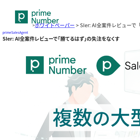
ホワイトペーパー
>
SIer: AI全案件レビュ
>
primeSalesAgent
SIer: AI全案件レビューで「勝てるはず」の失注をなくす