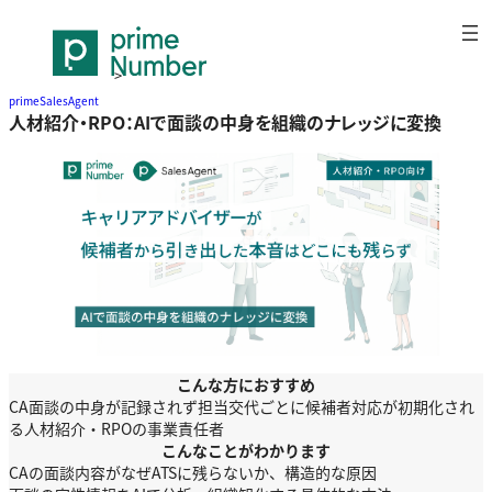
>
ホワイトペーパー
primeSalesAgent
>
人材紹介・RPO：AIで面談の中身を組織
人材紹介・RPO：AIで面談の中身を組織のナレッジに変換
のナレッジに変換
こんな方におすすめ
CA面談の中身が記録されず担当交代ごとに候補者対応が初期化され
る人材紹介・RPOの事業責任者
こんなことがわかります
CAの面談内容がなぜATSに残らないか、構造的な原因