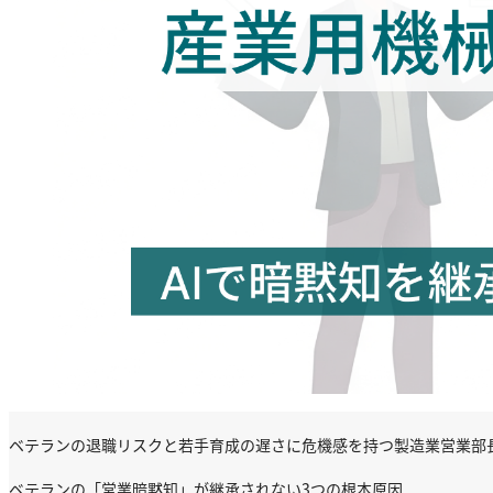
ベテランの退職リスクと若手育成の遅さに危機感を持つ製造業営業部
ベテランの「営業暗黙知」が継承されない3つの根本原因