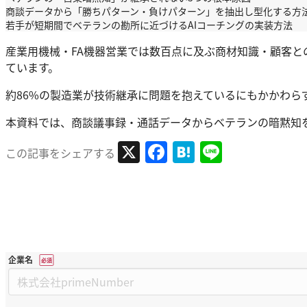
商談データから「勝ちパターン・負けパターン」を抽出し型化する方
若手が短期間でベテランの勘所に近づけるAIコーチングの実装方法
産業用機械・FA機器営業では数百点に及ぶ商材知識・顧客
ています。
約86%の製造業が技術継承に問題を抱えているにもかかわら
本資料では、商談議事録・通話データからベテランの暗黙知を
X
Facebook
Hatena
Line
この記事をシェアする
企業名
*