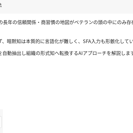
法
との長年の信頼関係・商習慣の地図がベテランの頭の中にのみ存
ず、暗黙知は本質的に言語化が難しく、SFA入力も形骸化して
自動抽出し組織の形式知へ転換するAIアプローチを解説しま