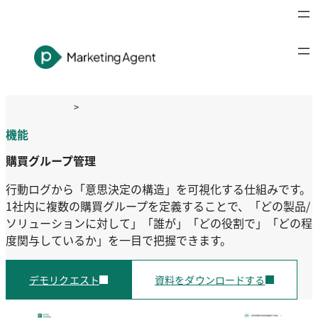
内
容
を
ス
キ
ッ
>
プ
サービス
>
primeMarketingAgent
>
機能：購買グループ管
機能
理
購買グループ管理
行動ログから「意思決定の構造」を可視化する仕組みです。
1社内に複数の購買グループを定義することで、「どの製品/
ソリューションに対して」「誰が」「どの役割で」「どの程
度関与しているか」を一目で把握できます。
デモリクエスト
資料をダウンロードする