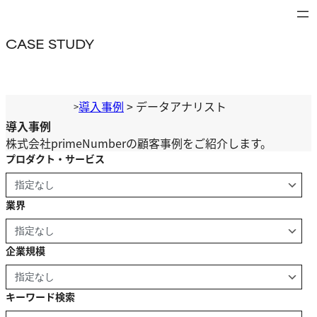
内
容
CASE STUDY
を
ス
キ
ッ
導入事例
>
データアナリスト
>
プ
導入事例
株式会社primeNumberの顧客事例をご紹介します。
プロダクト・サービス
業界
企業規模
キーワード検索