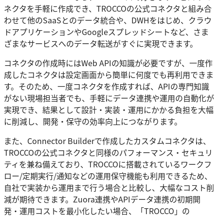
ネクタを手軽に作成でき、TROCCOの公式コネクタと組み合
わせて他のSaaSとのデータ統合や、DWHをはじめ、クラウ
ドアプリケーションやGoogleスプレッドシートなど、さま
ざまなサービスへのデータ転送がすぐに実現できます。
コネクタの作成時にはWeb APIの知識が必要ですが、一度作
成したコネクタは設定画面から簡単に何度でも再利用できま
す。そのため、一度コネクタを作成すれば、APIの専門知識
がない現場担当者でも、手軽にデータ連携や運用の自動化が
実現でき、結果として設計・実装・運用にかかる負担を大幅
に削減し、開発・保守の効率向上につながります。
また、Connector Builderで作成したカスタムコネクタは、
TROCCOの公式コネクタと同様のパフォーマンス・セキュリ
ティを兼ね備えており、TROCCOに搭載されているワークフ
ロー/定期実行/通知などの運用保守機能も利用できるため、
自社で実装から運用まで行う場合と比較し、大幅なコスト削
減が期待できます。Zuora連携やAPIデータ連携の初期開
発・運用コストを最小化したい場合、「TROCCO」の